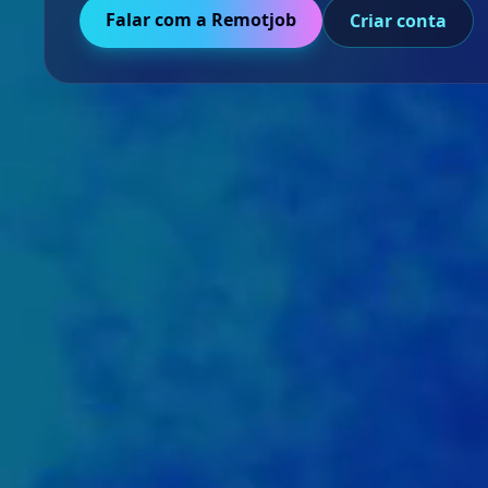
Falar com a Remotjob
Criar conta
1
0