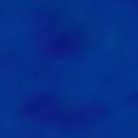
1
0
1
0
1