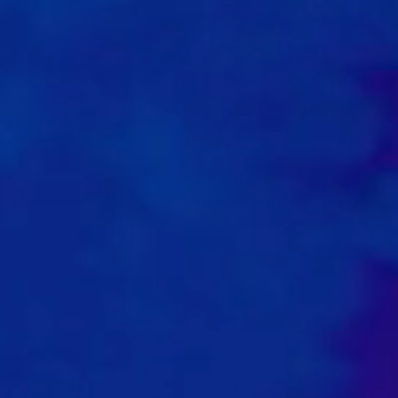
0
1
1
1