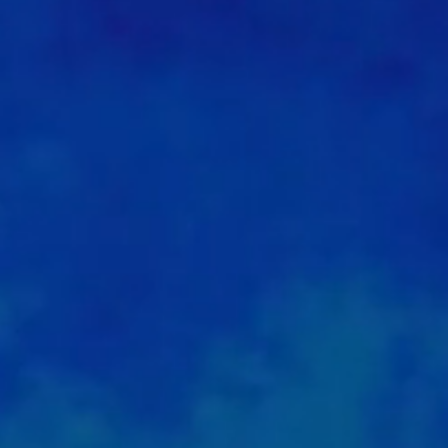
1
0
0
1
1