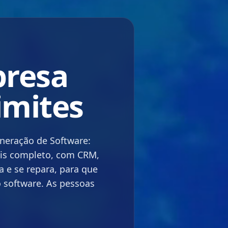
1
presa
1
0
imites
neração de Software:
is completo, com CRM,
 e se repara, para que
1
 software. As pessoas
0