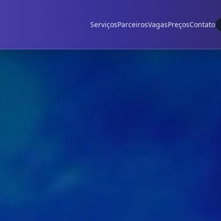
0
Serviços
Parceiros
Vagas
Preços
Contato
1
0