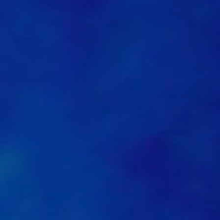
1
0
0
0