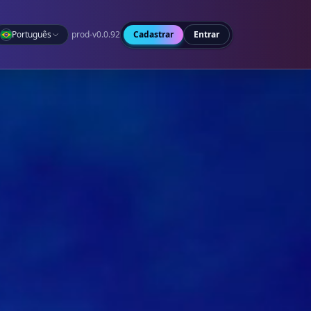
Português
prod-v0.0.92
Cadastrar
Entrar
1
0
1