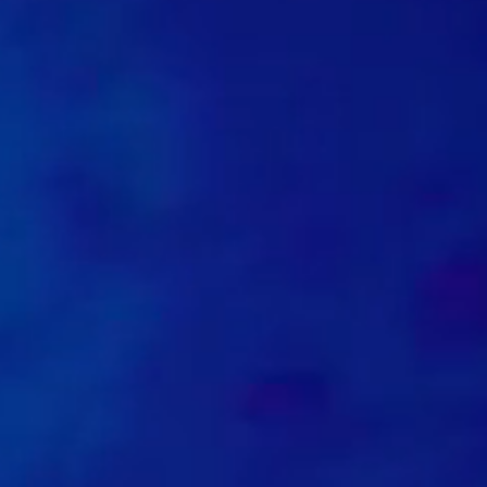
1
0
0
0