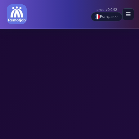
prod-v0.0.92
Français