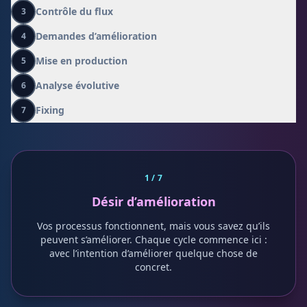
0
Contrôle du flux
3
Demandes d’amélioration
4
Mise en production
5
Analyse évolutive
6
Fixing
7
1
/ 7
Désir d’amélioration
Vos processus fonctionnent, mais vous savez qu’ils
peuvent s’améliorer. Chaque cycle commence ici :
avec l’intention d’améliorer quelque chose de
concret.