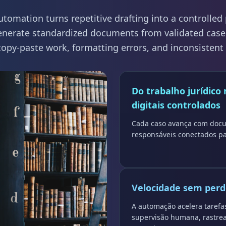
tomation turns repetitive drafting into a controlled
nerate standardized documents from validated case
opy-paste work, formatting errors, and inconsistent 
Do trabalho jurídico
digitais controlados
Cada caso avança com docu
responsáveis conectados par
Velocidade sem perde
A automação acelera tarefa
supervisão humana, rastrea