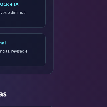
OCR e IA
uivos e diminua
nal
cias, revisão e
as