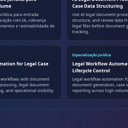
olume
Case Data Structuring
urídica para entrada
Use AI legal document proces
uração com IA, cobrança
structure, and review data fr
umentos e rastreabilidade de
legal files before document 
tracking.
Especialização jurídica
mation for Legal Case
Legal Workflow Automat
Lifecycle Control
n workflows with document
Legal workflow automation fo
processing, legal document
document generation, case st
g, and operational visibility.
reporting across high-volume