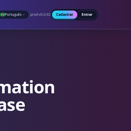
Português
prod-v0.0.92
Cadastrar
Entrar
mation
ase