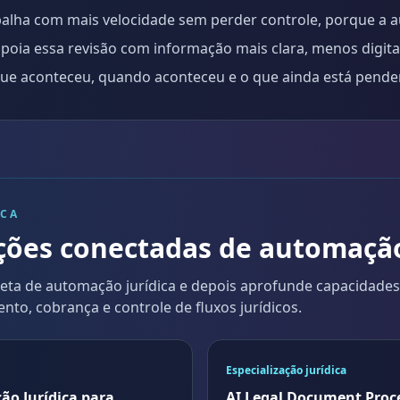
balha com mais velocidade sem perder controle, porque a 
a apoia essa revisão com informação mais clara, menos digi
que aconteceu, quando aconteceu e o que ainda está pende
ICA
ções conectadas de automação
eta de automação jurídica e depois aprofunde capacidades 
o, cobrança e controle de fluxos jurídicos.
Especialização jurídica
ão Jurídica para
AI Legal Document Proc