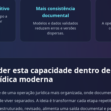
tivo
Mais consistência
documental
po a
ar
Modelos e dados validados
A ope
reduzem erros e versões
c
dispersas.
er esta capacidade dentro d
rídica moderna
e de uma operação jurídica mais organizada, onde documen
 viver separados. A ideia é transformar cada etapa repetiti
, estruturado, revisado, alimenta uma saída documental e