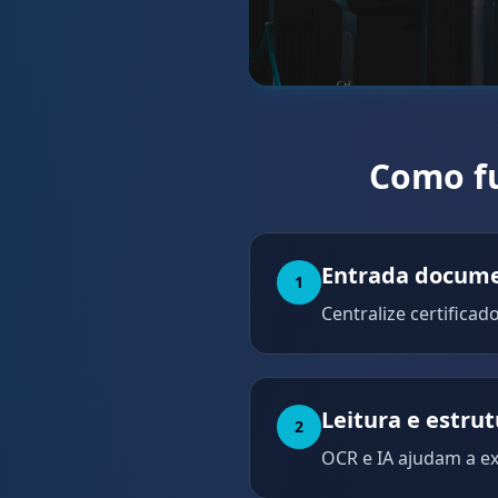
Como fu
Entrada docume
1
Centralize certifica
Leitura e estru
2
OCR e IA ajudam a ex