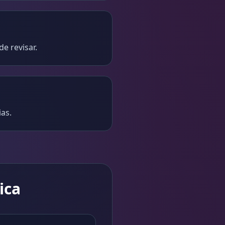
e revisar.
as.
ica