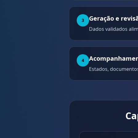
Geração e revis
3
Dados validados ali
Acompanhament
4
Estados, documentos
Ca