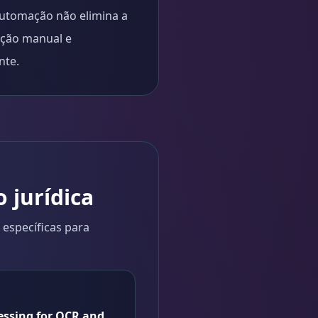
automação não elimina a
tação manual e
nte.
 jurídica
específicas para
essing for OCR and