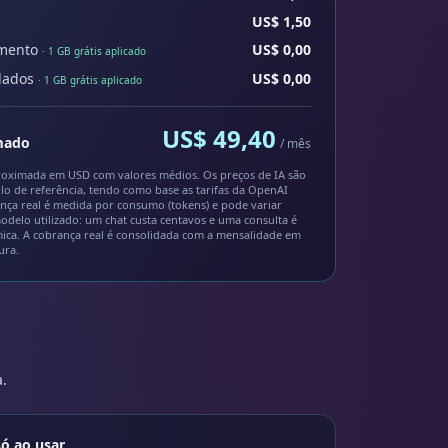
O
US$ 1,50
mento
US$ 0,00
· 1 GB grátis aplicado
dados
US$ 0,00
· 1 GB grátis aplicado
US$ 49,40
imado
/ mês
roximada em USD com valores médios. Os preços de IA são
tulo de referência, tendo como base as tarifas da OpenAI
ança real é medida por consumo (tokens) e pode variar
delo utilizado: um chat custa centavos e uma consulta é
ca. A cobrança real é consolidada com a mensalidade em
ura.
.
ó ao usar