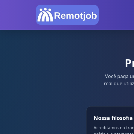
P
Você paga u
real que util
Nossa filosofi
Acreditamos na tran