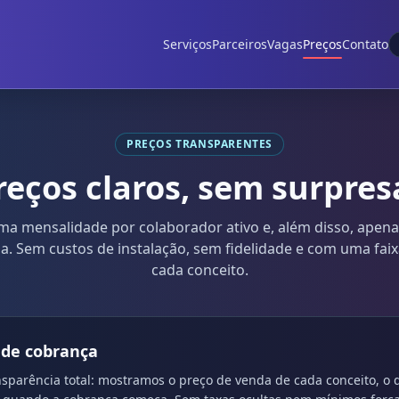
Serviços
Parceiros
Vagas
Preços
Contato
PREÇOS TRANSPARENTES
reços claros, sem surpres
ma mensalidade por colaborador ativo e, além disso, apen
iza. Sem custos de instalação, sem fidelidade e com uma fai
cada conceito.
a de cobrança
sparência total: mostramos o preço de venda de cada conceito, o q