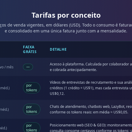
Tarifas por conceito
eços de venda vigentes, em dólares (USD). Todo o consumo é fatu
e consolidado em uma única fatura junto com a mensalidade.
FAIXA
DETALHE
GRÁTIS
Acesso à plataforma. Calculada por colaborador a
—
ivo / mês
e cobrada antecipadamente.
Vídeos de entrevistas de recrutamento e sua aná
por
 (méd.)
créditos (1 crédito = US$1), mas cada entrevista
tokens
US$0,12.
Chats de atendimento, chatbots web, LazyBot, r
por
(méd.)
tokens
conforme os tokens reais: em média ≈ US$0,05.
Posicionamento web (SEO & GEO): monitoramento 
por
méd.)
tokens
consulta consome centavos conforme os tokens; se