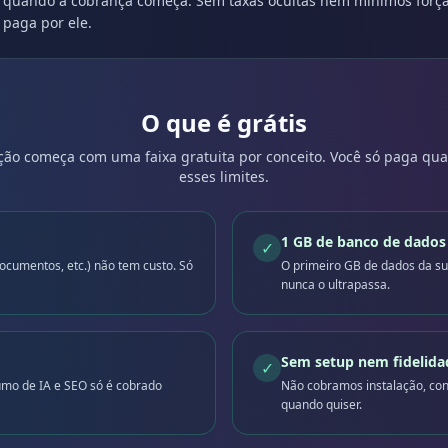
e quando a cobrança começa. Sem taxas ocultas nem mínimos força
 paga por ele.
O que é grátis
ão começa com uma faixa gratuita por conceito. Você só paga qu
esses limites.
1 GB de banco de dados 
✓
documentos, etc.) não tem custo. Só
O primeiro GB de dados da sua
nunca o ultrapassa.
Sem setup nem fidelida
✓
umo de IA e SEO só é cobrado
Não cobramos instalação, con
quando quiser.