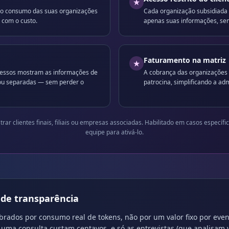
★
e o consumo das suas organizações
Cada organização subsidiada f
 com o custo.
apenas suas informações, sem
Faturamento na matriz
★
cessos mostram as informações de
A cobrança das organizações 
 ou separadas — sem perder o
patrocina, simplificando a ad
trar clientes finais, filiais ou empresas associadas. Habilitado em casos específi
equipe para ativá-lo.
de transparência
obrados por consumo real de tokens, não por um valor fixo por even
uma consulta custam centavos, e só as entrevistas (que analisam v