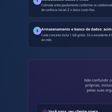
1
Cobrada antecipadamente conforme os colaborador
de carência inicial. É o único custo fixo.
Armazenamento e banco de dados: acima 
3
Cada conceito inclui 1 GB grátis. Só o excedente 
do mês.
Não confundir c
próprias, inclu
pelas suas org
Você paga, seu cliente opera