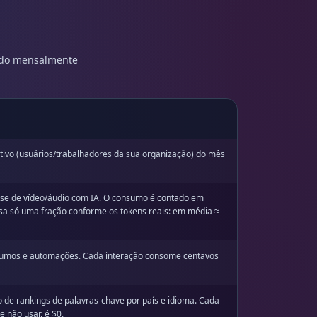
rado mensalmente
tivo (usuários/trabalhadores da sua organização) do mês
lise de vídeo/áudio com IA. O consumo é contado em
 usa só uma fração conforme os tokens reais: em média ≈
esumos e automações. Cada interação consome centavos
de rankings de palavras-chave por país e idioma. Cada
 não usar, é $0.