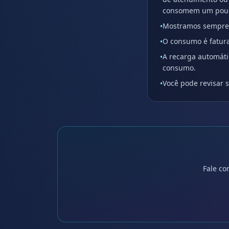
consomem um pouco
Mostramos sempre o
•
O consumo é fatura
•
A recarga automáti
•
consumo.
Você pode revisar 
•
Fale co