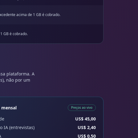
excedente acima de 1 GB é cobrado.
 1 GB é cobrado.
ssa plataforma. A
s), não por um
a mensal
Preços ao vivo
de
US$ 45,00
o IA (entrevistas)
US$ 2,40
A
US$ 0,50