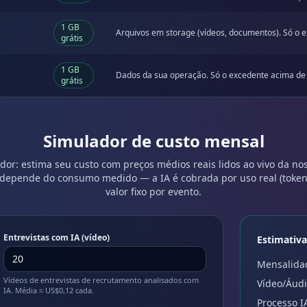
1 GB
Arquivos em storage (vídeos, documentos). Só o 
grátis
1 GB
Dados da sua operação. Só o excedente acima de
grátis
Simulador de custo mensal
dor: estima seu custo com preços médios reais lidos ao vivo da no
 depende do consumo medido — a IA é cobrada por uso real (token
valor fixo por evento.
Entrevistas com IA (vídeo)
Estimativ
Mensalida
Vídeos de entrevistas de recrutamento analisados com
Vídeo/Áudi
IA. Média ≈ US$0,12 cada.
Processo I