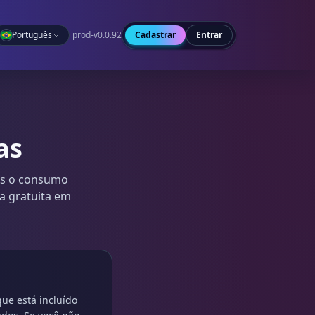
Português
prod-v0.0.92
Cadastrar
Entrar
as
as o consumo
xa gratuita em
ue está incluído