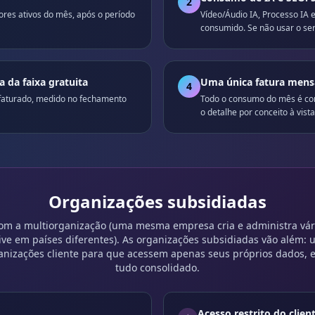
2
es ativos do mês, após o período
Vídeo/Áudio IA, Processo IA
consumido. Se não usar o ser
da faixa gratuita
Uma única fatura mens
4
é faturado, medido no fechamento
Todo o consumo do mês é co
o detalhe por conceito à vista
Organizações subsidiadas
om a multiorganização (uma mesma empresa cria e administra vár
sive em países diferentes). As organizações subsidiadas vão além:
anizações cliente para que acessem apenas seus próprios dados, 
tudo consolidado.
Acesso restrito do clien