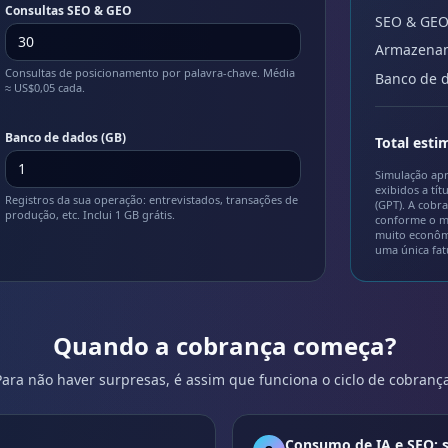
Consultas SEO & GEO
SEO & GE
Armazena
Consultas de posicionamento por palavra-chave. Média
Banco de 
≈ US$0,05 cada.
Banco de dados (GB)
Total est
Simulação ap
exibidos a tí
Registros da sua operação: entrevistados, transações de
(GPT). A cobr
produção, etc. Inclui 1 GB grátis.
conforme o mo
muito econômi
uma única fat
Quando a cobrança começa?
Para não haver surpresas, é assim que funciona o ciclo de cobrança
Consumo de IA e SEO: s