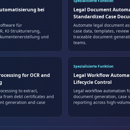
Spezialisierte Funktion
utomatisierung bei
Legal Document Automa
Standardized Case Doc
oftware für
Automate legal document as
 KI-Strukturierung,
case data, templates, review
okumentenerstellung und
traceable document generati
teams.
Spezialisierte Funktion
rocessing for OCR and
Legal Workflow Automat
g
Lifecycle Control
ocessing to extract,
Legal workflow automation fo
a from debt certificates and
document generation, case st
ent generation and case
reporting across high-volume