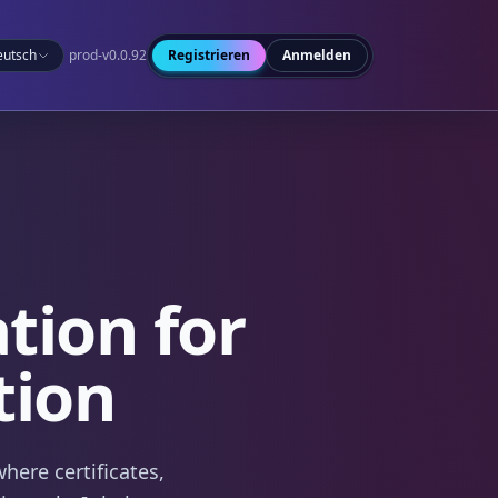
eutsch
prod-v0.0.92
Registrieren
Anmelden
tion for
tion
here certificates,