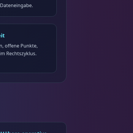
 Dateneingabe.
it
, offene Punkte,
im Rechtszyklus.