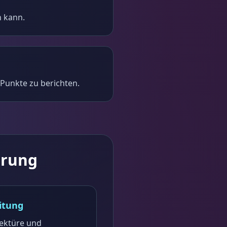
n kann.
Punkte zu berichten.
erung
itung
lektüre und