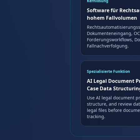
Kernlösung
Software für Rechtsa
hohem Fallvolumen
Rechtsautomatisierungss
Dokumenteneingang, OCR,
Forderungsworkflows, D
Fallnachverfolgung.
Spezialisierte Funktion
AI Legal Document P
Case Data Structurin
Use AI legal document pr
structure, and review dat
legal files before docum
tracking.