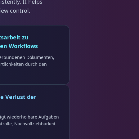
tently. It helps
iew control.
sarbeit zu
alen Workflows
t verbundenen Dokumenten,
rtlichkeiten durch den
e Verlust der
igt wiederholbare Aufgaben
rolle, Nachvollziehbarkeit