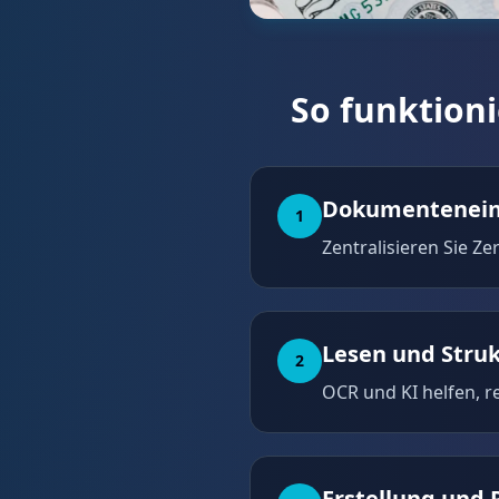
So funktion
Dokumentenei
1
Zentralisieren Sie Ze
Lesen und Stru
2
OCR und KI helfen, r
Erstellung und 