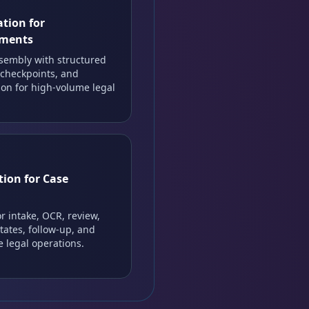
tion for
uments
sembly with structured
 checkpoints, and
on for high-volume legal
ion for Case
r intake, OCR, review,
ates, follow-up, and
 legal operations.