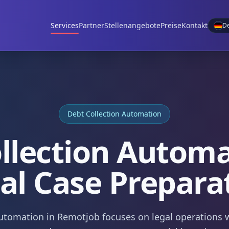
Services
Partner
Stellenangebote
Preise
Kontakt
D
Debt Collection Automation
llection Automa
al Case Prepara
utomation in Remotjob focuses on legal operations w