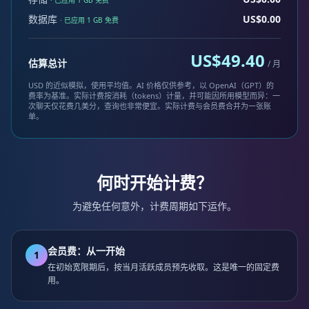
· 已应用 1 GB 免费
数据库
US$0.00
· 已应用 1 GB 免费
US$49.40
估算总计
/ 月
USD 的近似模拟，使用平均值。AI 价格仅供参考，以 OpenAI（GPT）的
费率为基准。实际计费按消耗（tokens）计量，并可能因所用模型而异：一
次聊天仅花费几美分，查询也非常便宜。实际计费与会员费合并为一张账
单。
何时开始计费？
为避免任何意外，计费周期如下运作。
会员费：从一开始
1
在初始宽限期后，按当月活跃成员预先收取。这是唯一的固定费
用。